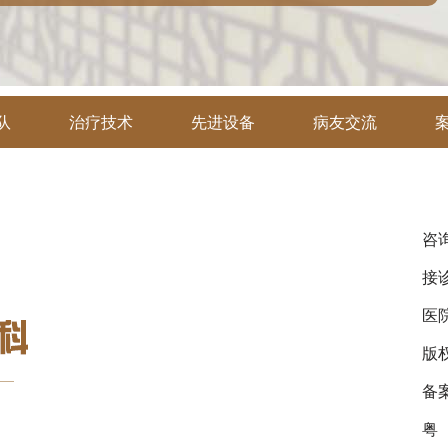
队
治疗技术
先进设备
病友交流
咨询
接诊
医
版
备
粤（