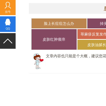
挂号
脸上长痘痘怎么办
掉
QQ
荨麻疹反复发
皮肤红肿瘙痒
皮肤油腻
文章内容也只能是个大概，建议您