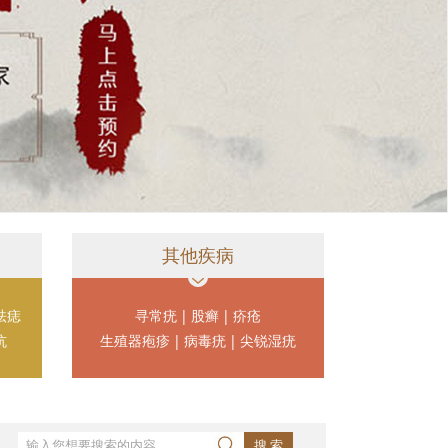
其他疾病
祛痣
寻常疣
|
股癣
|
疥疮
坑
生殖器疱疹
|
病毒疣
|
尖锐湿疣