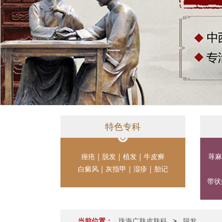
特色专科
痤疮
|
脱发
|
植发
|
牛皮癣
荨麻
白癜风
|
灰指甲
|
湿疹
|
胎记
带状
当前位置：
珠海广肤皮肤科
>
脱发