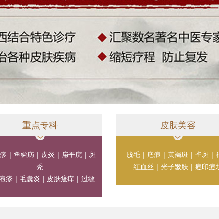
重点专科
皮肤美容
疹
|
鱼鳞病
|
皮炎
|
扁平疣
|
斑
脱毛
|
疤痕
|
黄褐斑
|
雀斑
|
秃
红血丝
|
光子嫩肤
|
痘印痘
疱疹
|
毛囊炎
|
皮肤瘙痒
|
过敏