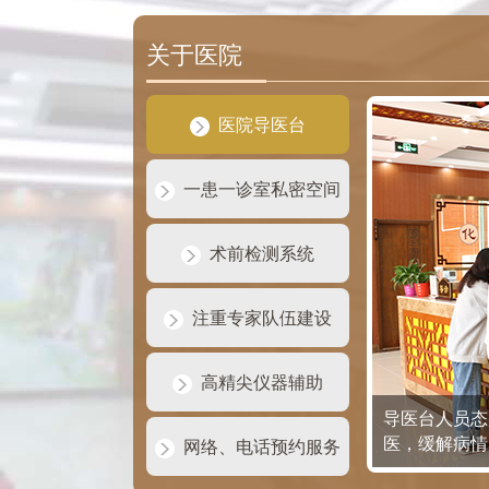
关于医院
医院导医台
一患一诊室私密空间
术前检测系统
注重专家队伍建设
高精尖仪器辅助
导医台人员态
医，缓解病情
网络、电话预约服务