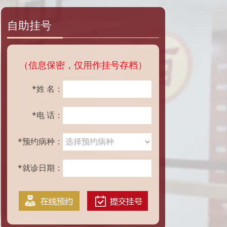
自助挂号
（信息保密，仅用作挂号存档）
*姓 名：
*电 话：
*预约病种：
*就诊日期：