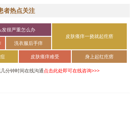
患者热点关注
头发很严重怎么办
皮肤瘙痒一挠就起疙瘩
作
洗衣服后手痒
长痘
皮肤瘙痒难受
身上起红疙瘩
花几分钟时间在线沟通
点击此处即可在线咨询>>>