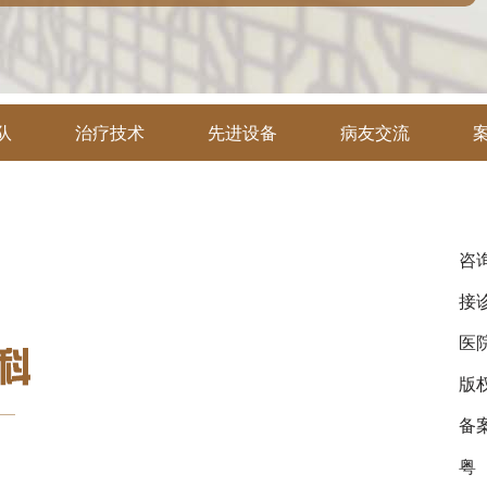
队
治疗技术
先进设备
病友交流
咨询
接诊
医
版
备
粤（