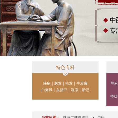
特色专科
痤疮
|
脱发
|
植发
|
牛皮癣
荨麻
白癜风
|
灰指甲
|
湿疹
|
胎记
带状
当前位置：
珠海广肤皮肤科
>
湿疹