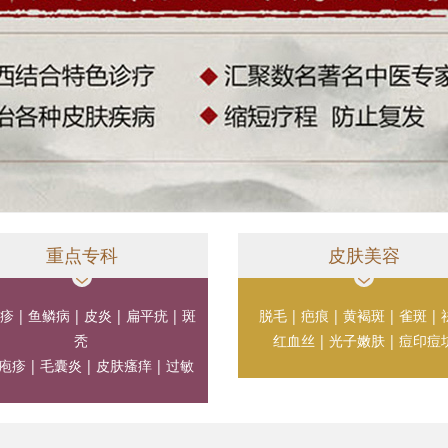
重点专科
皮肤美容
疹
|
鱼鳞病
|
皮炎
|
扁平疣
|
斑
脱毛
|
疤痕
|
黄褐斑
|
雀斑
|
秃
红血丝
|
光子嫩肤
|
痘印痘
疱疹
|
毛囊炎
|
皮肤瘙痒
|
过敏