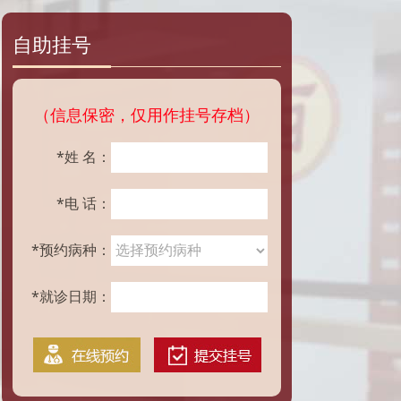
自助挂号
（信息保密，仅用作挂号存档）
*姓 名：
*电 话：
*预约病种：
*就诊日期：