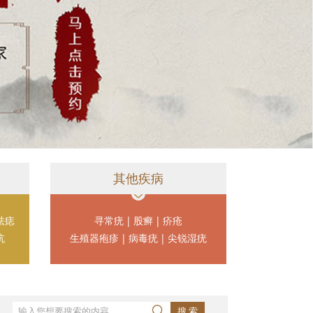
其他疾病
祛痣
寻常疣
|
股癣
|
疥疮
坑
生殖器疱疹
|
病毒疣
|
尖锐湿疣