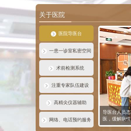
关于医院
医院导医台
一患一诊室私密空间
术前检测系统
注重专家队伍建设
高精尖仪器辅助
导医台人员态
医，缓解病情
网络、电话预约服务