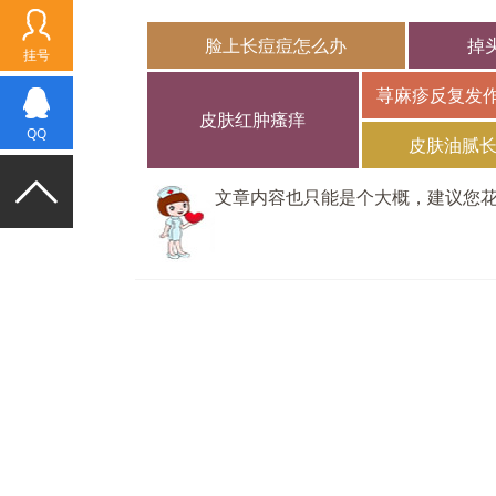
脸上长痘痘怎么办
掉
挂号
荨麻疹反复发
皮肤红肿瘙痒
QQ
皮肤油腻
文章内容也只能是个大概，建议您