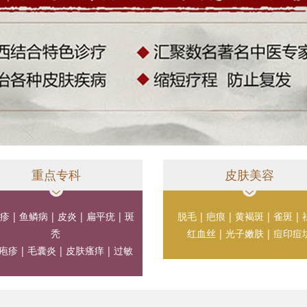
重点专科
皮肤美容
疹
|
鱼鳞病
|
皮炎
|
扁平疣
|
斑
脱毛
|
疤痕
|
黄褐斑
|
雀斑
|
秃
红血丝
|
光子嫩肤
|
痘印痘
疱疹
|
毛囊炎
|
皮肤瘙痒
|
过敏