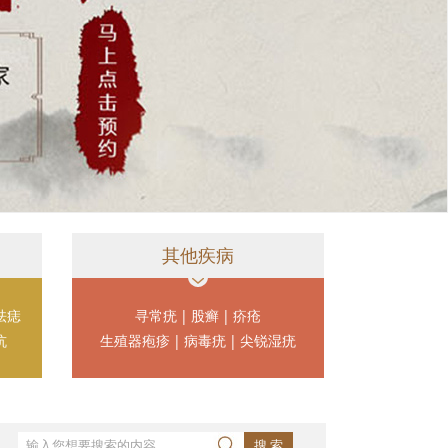
其他疾病
祛痣
寻常疣
|
股癣
|
疥疮
坑
生殖器疱疹
|
病毒疣
|
尖锐湿疣