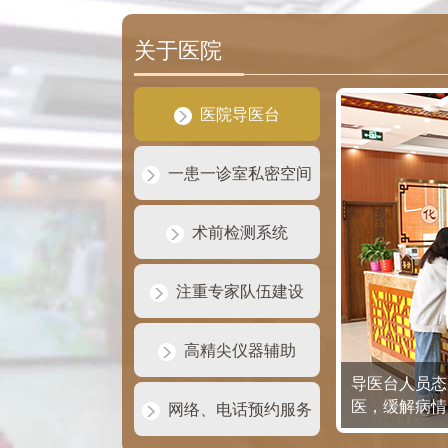
关于医院
医院导医台
一患一诊室私密空间
术前检测系统
注重专家队伍建设
高精尖仪器辅助
导医台人员态
医，缓解病情
网络、电话预约服务