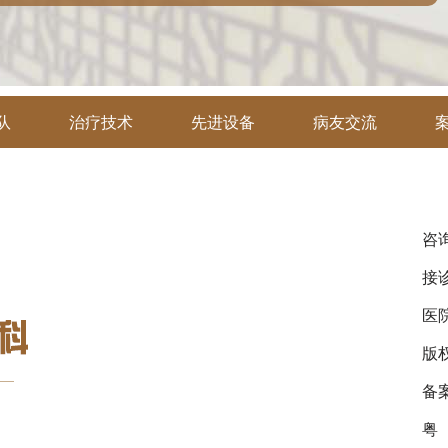
队
治疗技术
先进设备
病友交流
咨询
接诊
医
版
备
粤（