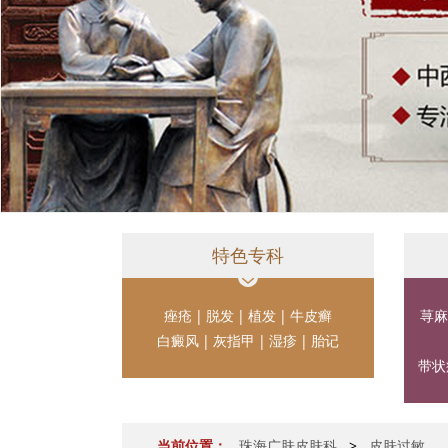
特色专科
痤疮
|
脱发
|
植发
|
牛皮癣
荨麻
白癜风
|
灰指甲
|
湿疹
|
胎记
带状
当前位置：
珠海广肤皮肤科
>
皮肤过敏