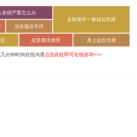
头发很严重怎么办
皮肤瘙痒一挠就起疙瘩
作
洗衣服后手痒
长痘
皮肤瘙痒难受
身上起红疙瘩
花几分钟时间在线沟通
点击此处即可在线咨询>>>