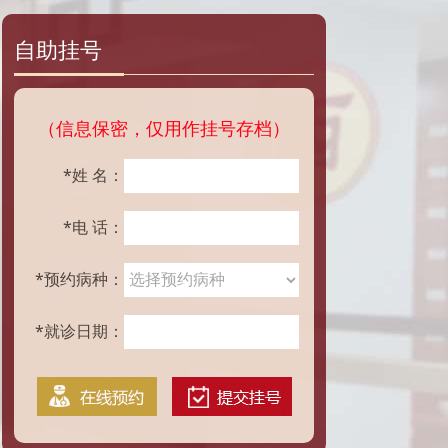
自助挂号
（信息保密，仅用作挂号存档）
*姓 名：
*电 话：
*预约病种：
*就诊日期：