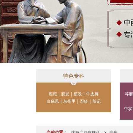
特色专科
痤疮
|
脱发
|
植发
|
牛皮癣
荨麻
白癜风
|
灰指甲
|
湿疹
|
胎记
带状
当前位置：
珠海广肤皮肤科
>
疤痕