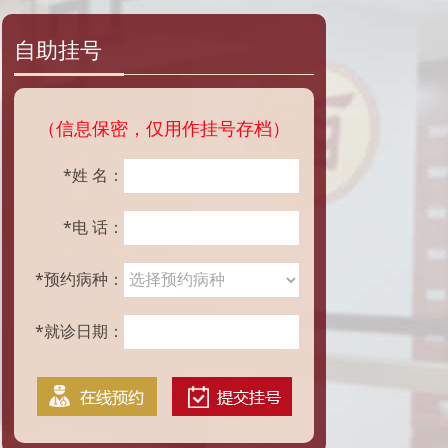
自助挂号
（信息保密，仅用作挂号存档）
*姓 名：
*电 话：
*预约病种：
*就诊日期：