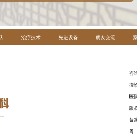
队
治疗技术
先进设备
病友交流
咨询
接诊
医
版
备
粤（