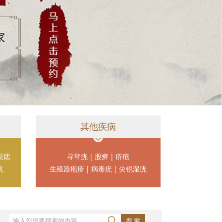
其他疾病
祛痣
寻常疣
|
股癣
|
疥疮
坑
生殖器疱疹
|
病毒疣
|
尖锐湿疣