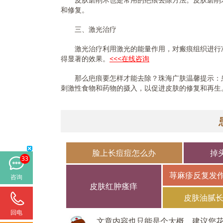
和修复。
三、激光治疗
激光治疗利用激光的能量作用，对瘢痕组织进行准
得显著的效果。
<<<在线咨询
那么疤痕要怎样才能去除？珠海广肤温馨提示：患
刺激性食物和药物的摄入，以促进皮肤的修复和再生
脸上长痘痘怎么办
掉
33
荨麻疹反复发
咨询
皮肤红肿瘙痒
皮肤油腻
回电
文章内容也只能是个大概，建议您