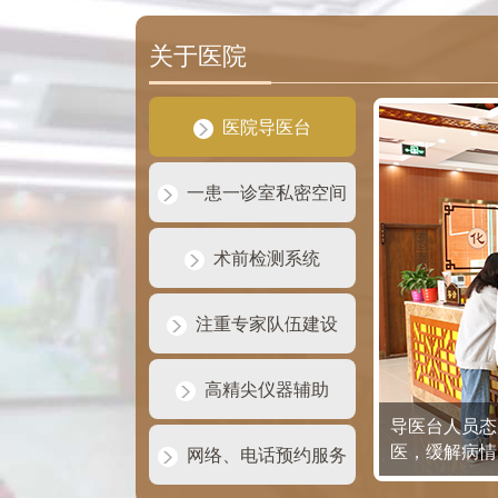
关于医院
医院导医台
一患一诊室私密空间
术前检测系统
注重专家队伍建设
高精尖仪器辅助
导医台人员态
医，缓解病情
网络、电话预约服务