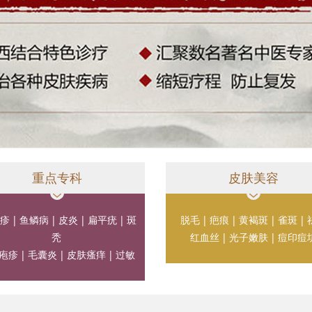
重点专科
皮肤美容
疹
|
鱼鳞病
|
皮炎
|
扁平疣
|
斑
脱毛
|
疤痕
|
黄褐斑
|
雀斑
|
秃
红血丝
|
光子嫩肤
|
痘印痘
疱疹
|
毛囊炎
|
皮肤瘙痒
|
过敏